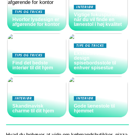
INTERIØR
TIPS OG TRICKS
Vigtige fokuspunkter
Hvorfor lysdesign er
når du vil finde en
afgørende for kontor
lænestol i høj kvalitet
TIPS OG TRICKS
Eksklusive danske
TIPS OG TRICKS
design
Find det bedste
spisebordsstole til
interiør til dit hjem
enhver spisestue
INTERIØR
INTERIØR
Skandinavisk
Gode lænestole til
charme til dit hjem
hjemmet
Hvad du behøver at vide om købmandsbutikker, pizza