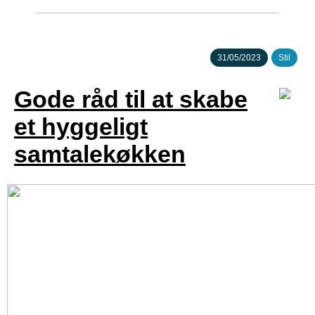
Hvorfor snorker man?
31/05/2023
Stil
Gode råd til at skabe
et hyggeligt
samtalekøkken