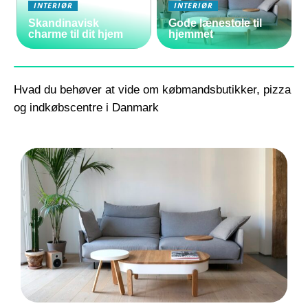
INTERIØR
INTERIØR
Skandinavisk
Gode lænestole til
charme til dit hjem
hjemmet
Hvad du behøver at vide om købmandsbutikker, pizza
og indkøbscentre i Danmark