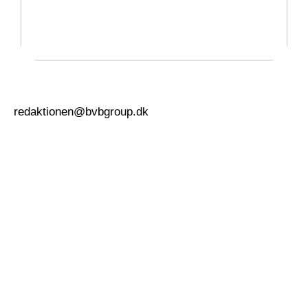
Hvorfor snorker man?
redaktionen@bvbgroup.dk