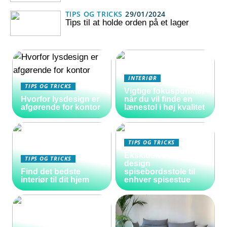
TIPS OG TRICKS
29/01/2024
Tips til at holde orden på et lager
INTERIØR
TIPS OG TRICKS
Vigtige fokuspunkter
Hvorfor lysdesign er
når du vil finde en
afgørende for kontor
lænestol i høj kvalitet
TIPS OG TRICKS
Eksklusive danske
TIPS OG TRICKS
design
Find det bedste
spisebordsstole til
interiør til dit hjem
enhver spisestue