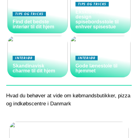
TIPS OG TRICKS
Eksklusive danske
TIPS OG TRICKS
design
Find det bedste
spisebordsstole til
interiør til dit hjem
enhver spisestue
INTERIØR
INTERIØR
Skandinavisk
Gode lænestole til
charme til dit hjem
hjemmet
Hvad du behøver at vide om købmandsbutikker, pizza
og indkøbscentre i Danmark