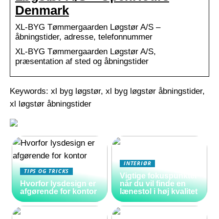
Denmark
XL-BYG Tømmergaarden Løgstør A/S –
åbningstider, adresse, telefonnummer
XL-BYG Tømmergaarden Løgstør A/S,
præsentation af sted og åbningstider
Keywords: xl byg løgstør, xl byg løgstør åbningstider,
xl løgstør åbningstider
INTERIØR
TIPS OG TRICKS
Vigtige fokuspunkter
Hvorfor lysdesign er
når du vil finde en
afgørende for kontor
lænestol i høj kvalitet