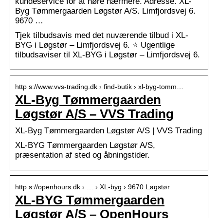
kundeservice for at høre nærmere. Adresse. XL-
Byg Tømmergaarden Løgstør A/S. Limfjordsvej 6.
9670 …
Tjek tilbudsavis med det nuværende tilbud i XL-
BYG i Løgstør – Limfjordsvej 6. ⭐ Ugentlige
tilbudsaviser til XL-BYG i Løgstør – Limfjordsvej 6.
http s://www.vvs-trading.dk › find-butik › xl-byg-tomm…
XL-Byg Tømmergaarden
Løgstør A/S – VVS Trading
XL-Byg Tømmergaarden Løgstør A/S | VVS Trading
XL-BYG Tømmergaarden Løgstør A/S,
præsentation af sted og åbningstider.
http s://openhours.dk › … › XL-byg › 9670 Løgstør
XL-BYG Tømmergaarden
Løgstør A/S – OpenHours