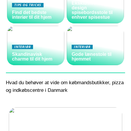
Eksklusive danske
TIPS OG TRICKS
design
Find det bedste
spisebordsstole til
interiør til dit hjem
enhver spisestue
INTERIØR
INTERIØR
Skandinavisk
Gode lænestole til
charme til dit hjem
hjemmet
Hvad du behøver at vide om købmandsbutikker, pizza
og indkøbscentre i Danmark