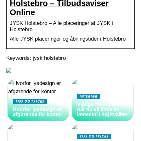
Holstebro – Tilbudsaviser
Online
JYSK Holstebro – Alle placeringer af JYSK i
Holstebro
Alle JYSK placeringer og åbningstider i Holstebro
Keywords: jysk holstebro
INTERIØR
TIPS OG TRICKS
Vigtige fokuspunkter
Hvorfor lysdesign er
når du vil finde en
afgørende for kontor
lænestol i høj kvalitet
TIPS OG TRICKS