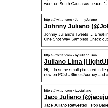
work on South Caucasus peace. 1. 
http s://twitter.com › JohnnyJuliano
Johnny Juliano (@Joh
Johnny Juliano’s Tweets … Breaking
One Shot Wav Samples! Check out
http s://twitter.com › byJulianoLima
Juliano Lima || light
Hi, i do some small pixelated indi
now on PCs! #SlimesJourney and 
http s://twitter.com › jacejuliano
Jace Juliano (@jacejul
Jace Juliano Retweeted · Pop Bas