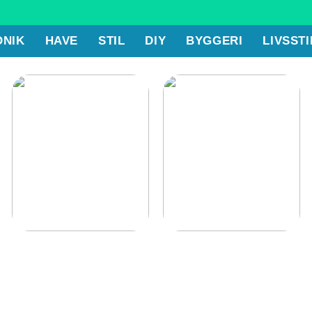
ONIK
HAVE
STIL
DIY
BYGGERI
LIVSSTI
Tips til at holde orden
Kom godt i gang med
på et lager
boligjagten