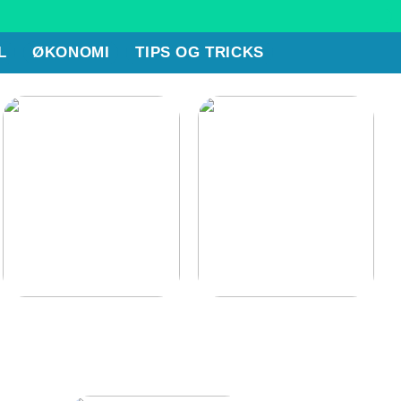
L
ØKONOMI
TIPS OG TRICKS
Berig dit hjem med et
Hvorfor snorker man?
vidunderligt terrasse- og
udeområde