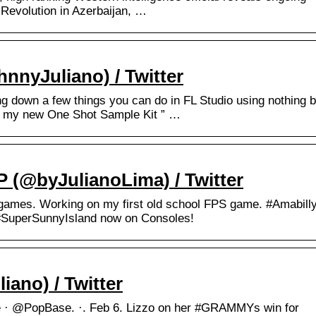
Revolution in Azerbaijan, …
nnyJuliano) / Twitter
 down a few things you can do in FL Studio using nothing b
 my new One Shot Sample Kit ” …
UP (@byJulianoLima) / Twitter
e games. Working on my first old school FPS game. #Amabill
#SuperSunnyIsland now on Consoles!
iano) / Twitter
e · @PopBase. ·. Feb 6. Lizzo on her #GRAMMYs win for