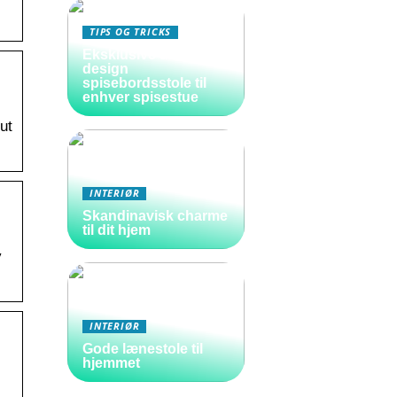
TIPS OG TRICKS
Eksklusive danske
design
spisebordsstole til
enhver spisestue
ut
INTERIØR
Skandinavisk charme
til dit hjem
y
INTERIØR
Gode lænestole til
hjemmet