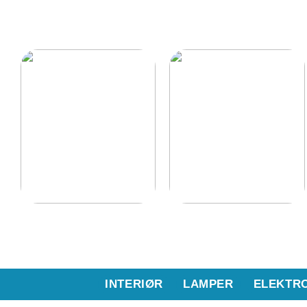
Gode lænestole til
Det bør du have i dit
hjemmet
køkken
INTERIØR
LAMPER
ELEKTR