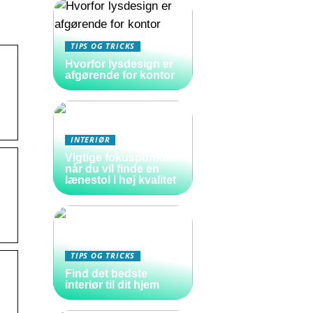
TIPS OG TRICKS
Hvorfor lysdesign er
afgørende for kontor
INTERIØR
Vigtige fokuspunkter
når du vil finde en
lænestol i høj kvalitet
TIPS OG TRICKS
Find det bedste
interiør til dit hjem