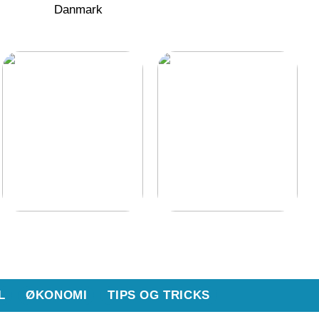
Danmark
Berig dit hjem med et
Hvorfor snorker man?
vidunderligt terrasse- og
udeområde
L
ØKONOMI
TIPS OG TRICKS