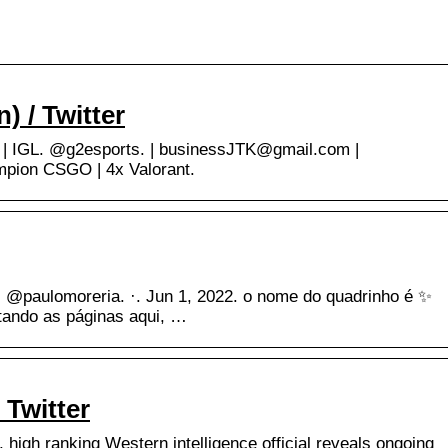
) / Twitter
ute | IGL. @g2esports. | businessJTK@gmail.com |
ampion CSGO | 4x Valorant.
· @paulomoreria. ·. Jun 1, 2022. o nome do quadrinho é ✨
ando as páginas aqui, …
 Twitter
 high ranking Western intelligence official reveals ongoing