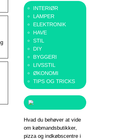
INTERIØR
LAMPER
ELEKTRONIK
HAVE
STIL
ng
DIY
BYGGERI
LIVSSTIL
ØKONOMI
TIPS OG TRICKS
Hvad du behøver at vide
om købmandsbutikker,
pizza og indkøbscentre i