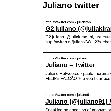
Juliano twitter
http s://twitter.com › juliakiran
G2 juliano (@juliakiran
G2 juliano. @juliakiran. hi, ure c
http://twitch.tv/julianoGO | 23x ch
http s://twitter.com › juliano
Juliano – Twitter
Juliano Retweeted · paulo moreira 
FELIPE FALCÃO ✨ e vou ficar post
http s://twitter.com › juliano91
Juliano (@juliano91) /
Speaking on condition of anonymity,