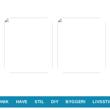
Tips til at holde orden
Kom godt i gang med
på et lager
boligjagten
ONIK
HAVE
STIL
DIY
BYGGERI
LIVSSTI