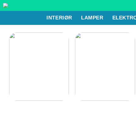
INTERIØR
LAMPER
ELEKTR
Gode lænestole til
Det bør du have i dit
hjemmet
køkken