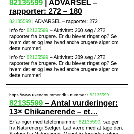
82135599
| ADVARSEL –
rapporter: 272 – 180
82135599
| ADVARSEL – rapporter: 272
Info for
82135599
– Aktivitet: 260 søg / 272
rapporter fra brugere. Er du blevet ringet op? Se
hvem det er og læs hvad andre brugere siger om
dette nummer!
Info for
82135599
– Aktivitet: 289 søg / 272
rapporter fra brugere. Er du blevet ringet op? Se
hvem det er og læs hvad andre brugere siger om
dette nummer!
https://www.ukendtnummer.dk › nummer ›
82135599
82135599
– Antal vurderinger:
13× Chikanerende – et…
Erfaringer med telefonnummer
82135599
: sælger
fra Naturenergi Sælger. Lad være med at tage den.
Sælger fra Naturenergi. Meget irriterende sælger