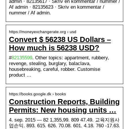
admin · 82135617 · Skriv en kommentar / nummer /
Af admin · 82135623 · Skriv en kommentar /
nummer / Af admin.
https://moneyexchangerate.org › usd
Convert $ 56238 US Dollars –
How much is 56238 USD?
#
82135599
. Other topics: appartment, rubbery,
revenge, stealing, burglary, balaclava,
housebreaking, careful, robber. Customise
product …
https://books.google.dk › books
Construction Reports, Building
Permits: New housing units …
4. sep. 2015 — 82 1,355,99. 809 47.49. 교육지원사
업손익. 893. 615. 626. 70.08. 601. 4.18. 760 -17.63.