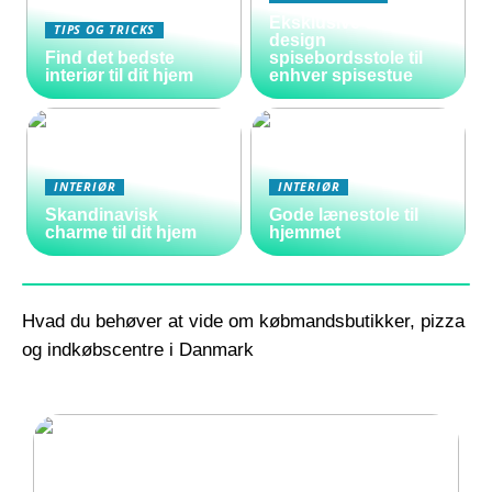
Eksklusive danske
TIPS OG TRICKS
design
Find det bedste
spisebordsstole til
interiør til dit hjem
enhver spisestue
INTERIØR
INTERIØR
Skandinavisk
Gode lænestole til
charme til dit hjem
hjemmet
Hvad du behøver at vide om købmandsbutikker, pizza
og indkøbscentre i Danmark