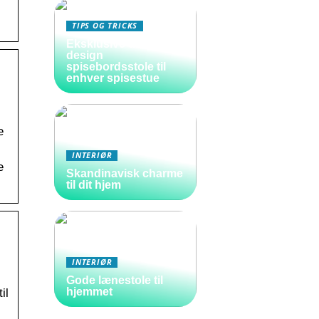
TIPS OG TRICKS
Eksklusive danske
design
spisebordsstole til
enhver spisestue
e
INTERIØR
e
Skandinavisk charme
til dit hjem
INTERIØR
Gode lænestole til
hjemmet
il