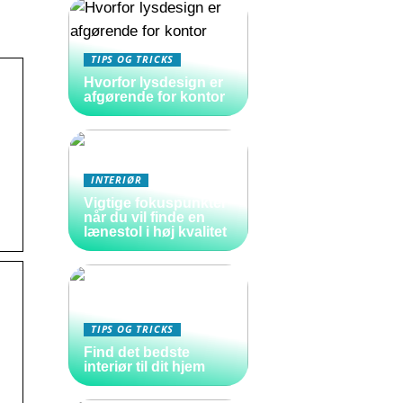
TIPS OG TRICKS
Hvorfor lysdesign er
afgørende for kontor
INTERIØR
Vigtige fokuspunkter
når du vil finde en
lænestol i høj kvalitet
TIPS OG TRICKS
Find det bedste
interiør til dit hjem