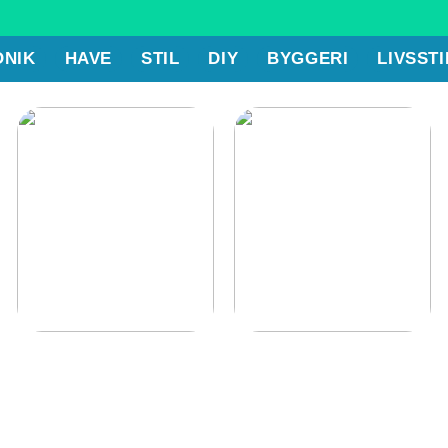
ONIK
HAVE
STIL
DIY
BYGGERI
LIVSSTI
Tips til at holde orden
Kom godt i gang med
på et lager
boligjagten