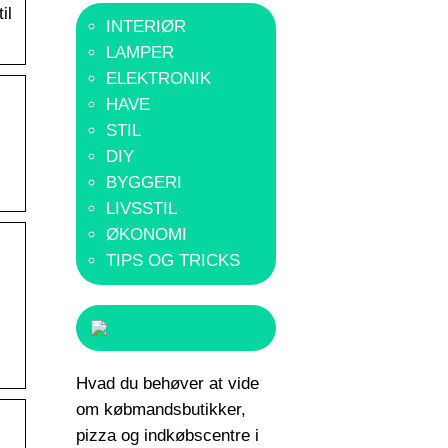
il
INTERIØR
LAMPER
ELEKTRONIK
HAVE
STIL
DIY
BYGGERI
LIVSSTIL
ØKONOMI
TIPS OG TRICKS
Hvad du behøver at vide
om købmandsbutikker,
pizza og indkøbscentre i