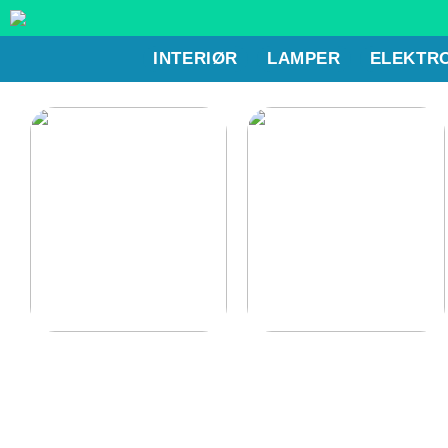
INTERIØR
LAMPER
ELEKTR
Gode lænestole til
Det bør du have i dit
hjemmet
køkken