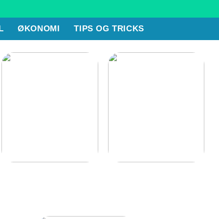
L
ØKONOMI
TIPS OG TRICKS
Berig dit hjem med et
Hvorfor snorker man?
vidunderligt terrasse- og
udeområde